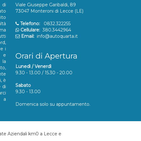
 di
Viale Giuseppe Garibaldi, 89
ato
73047 Monteroni di Lecce (LE)
ito
ltà
Telefono:
0832.322255
ma
Cellulare:
380.3442964
utti
Email:
info@autoquarta.it
rd,
e i
Orari di Apertura
à e
 la
Lunedì / Venerdì
to,
9.30 - 13.00 / 15.30 - 20.00
nte
, è
Sabato
 di
9.30 - 13.00
rci
a a
Domenica solo su appuntamento.
ate Aziendali km0 a Lecce e