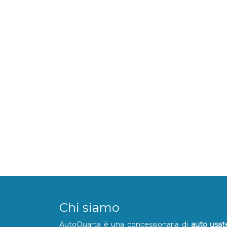
Chi siamo
AutoQuarta è una concessionaria di
auto usat