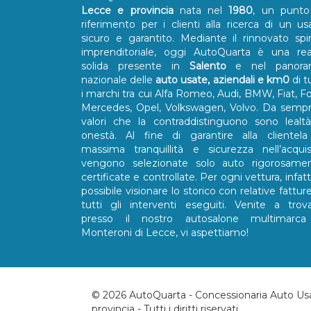
Lecce e provincia
nata nel
1980
, un punto
riferimento per i clienti alla ricerca di un us
sicuro e garantito. Mediante il rinnovato spir
imprenditoriale, oggi AutoQuarta è una rea
solida presente in
Salento
e nel panora
nazionale delle
auto usate, aziendali e km0
di t
i marchi tra cui Alfa Romeo, Audi, BMW, Fiat, Fo
Mercedes, Opel, Volkswagen, Volvo. Da sempr
valori che la contraddistinguono sono lealt
onestà. Al fine di garantire alla clientela
massima tranquillità e sicurezza nell’acquis
vengono selezionate solo auto rigorosame
certificate e controllate. Per ogni vettura, infatti
possibile visionare lo storico con relative fatture
tutti gli interventi eseguiti. Venite a trova
presso il nostro autosalone multimarc
Monteroni di Lecce, vi aspettiamo!
© 2026 AutoQuarta - Concessionaria Auto Us
provincia - Tutti i diritti riservati