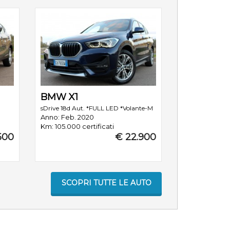
BMW X1
sDrive 18d Aut. *FULL LED *Volante-M
Anno: Feb. 2020
Km: 105.000 certificati
500
€ 22.900
SCOPRI TUTTE LE AUTO