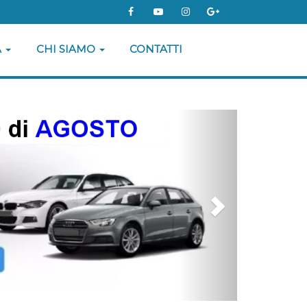
 d’uso degli utenti.
nti all'uso dei cookie.
e il consenso all'installazione dei cookie.
A
CHI SIAMO
CONTATTI
Next