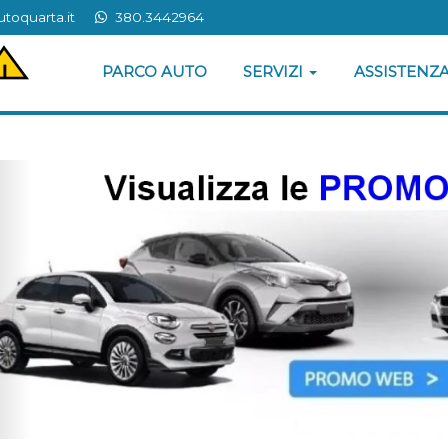
toquarta.it
380.3442964
a cookie di profilazione tecnici e di terze parti per rendere migliore l’esperienza
ione e/o accedendo a un qualunque elemento sottostante questo banner acconse
ù informazioni", per la Cookie policy dove è possibile avere informazioni per negar
PARCO AUTO
SERVIZI
ASSISTENZ
Desidero più informazioni
ACCETTO
revious