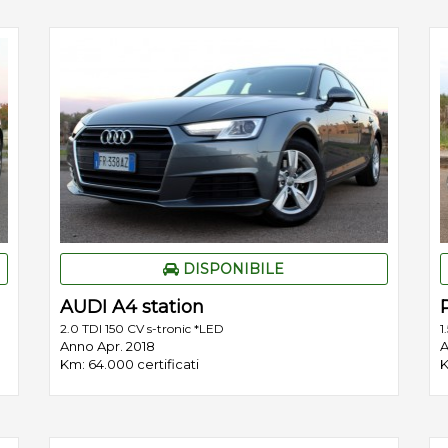
DISPONIBILE
AUDI A4 station
2.0 TDI 150 CV s-tronic *LED
1
Anno Apr. 2018
A
Km: 64.000 certificati
K