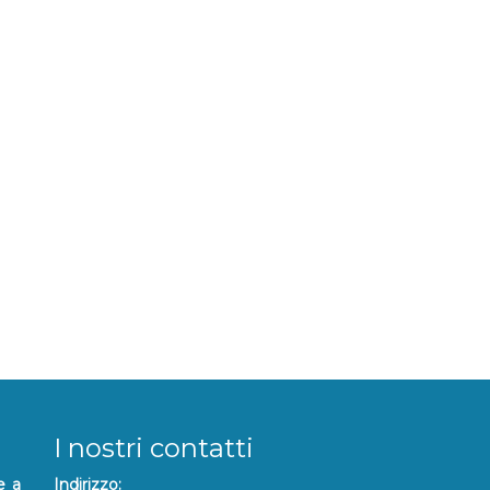
I nostri contatti
e a
Indirizzo: