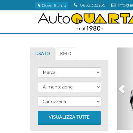
0832.322255
info@au
Dove Siamo
Questo sito utilizz
Continuando la navigaz
Per saperne di più, clicca su "Desidero pi
P
USATO
KM 0